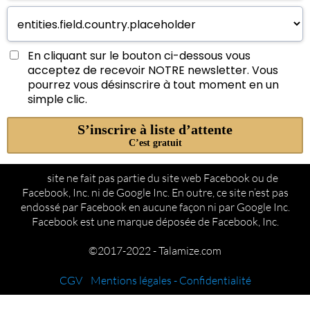
En cliquant sur le bouton ci-dessous vous
acceptez de recevoir NOTRE newsletter. Vous
pourrez vous désinscrire à tout moment en un
simple clic.
S’inscrire à liste d’attente
C’est gratuit
Ce
site ne fait pas partie du site web Facebook ou de
Facebook, Inc. ni de Google Inc. En outre, ce site n’est pas
endossé par Facebook en aucune façon ni par Google Inc.
Facebook est une marque déposée de Facebook, Inc.
©2017-2022 - Talamize.com
CGV
-
Mentions légales - Confidentialité